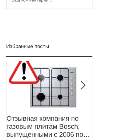
Избранные посты
Отзывная компания по
Отзывная про
газовым плитам Bosch,
ноутбуков Len
выпущенными с 2006 по
X1 Carbon, 5-