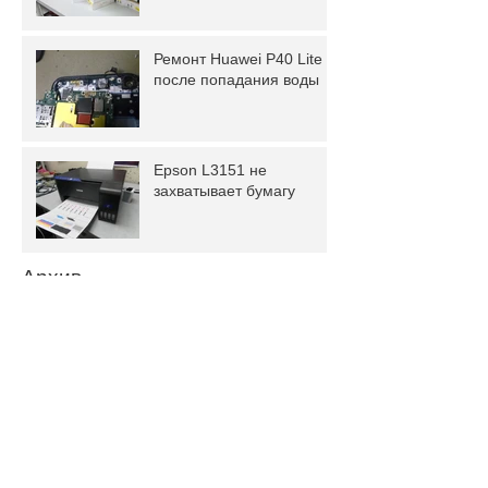
Ремонт Huawei P40 Lite
после попадания воды
Epson L3151 не
захватывает бумагу
Архив
февраль 2024 г.
(1)
1 пост
январь 2024 г.
(1)
1 пост
февраль 2022 г.
(1)
1 пост
январь 2022 г.
(3)
3 поста
ноябрь 2021 г.
(3)
3 поста
август 2021 г.
(3)
3 поста
апрель 2021 г.
(2)
2 поста