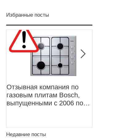
Избранные посты
Отзывная компания по
Отзывная про
газовым плитам Bosch,
ноутбуков Len
выпущенными с 2006 по
X1 Carbon, 5-
2011 год
Недавние посты