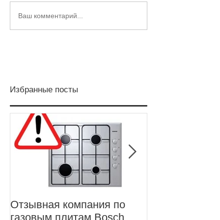
Ваш комментарий...
Избранные посты
Отзывная компания по
Отзывная про
газовым плитам Bosch,
ноутбуков Len