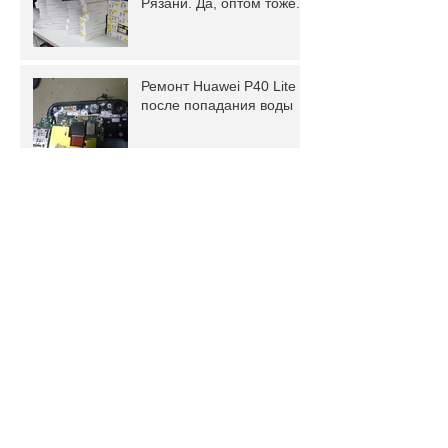
Рязани. Да, оптом тоже.
Ремонт Huawei P40 Lite
после попадания воды
Epson L3151 не
захватывает бумагу
Архив
февраль 2024 г.
(1)
1 пост
январь 2024 г.
(1)
1 пост
февраль 2022 г.
(1)
1 пост
январь 2022 г.
(3)
3 поста
ноябрь 2021 г.
(3)
3 поста