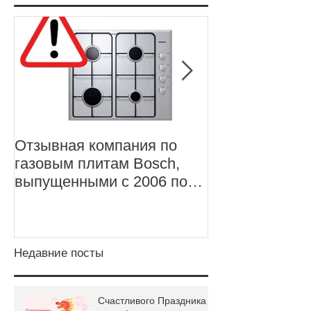
Отзывная компания по
Отзывная про
газовым плитам Bosch,
ноутбуков Len
выпущенными с 2006 по
X1 Carbon, 5-
2011 год
Недавние посты
Счастливого Праздника