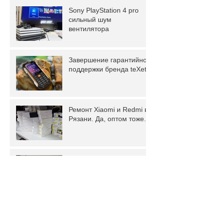
Sony PlayStation 4 pro
сильный шум
вентилятора
Завершение гарантийной
поддержки бренда teXet.
Ремонт Xiaomi и Redmi в
Рязани. Да, оптом тоже.
Ремонт Huawei P40 Lite
после попадания воды
Epson L3151 не
захватывает бумагу