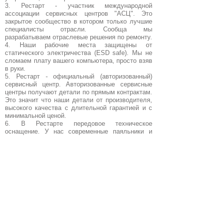
3. Рестарт - участник международной
ассоциации сервисных центров "АСЦ". Это
закрытое сообщество в котором только лучшие
специалисты отрасли. Сообща мы
разрабатываем отраслевые решения по ремонту.
4. Наши рабочие места защищены от
статического электричества (ESD safe). Мы не
сломаем плату вашего компьютера, просто взяв
в руки.
5. Рестарт - официальный (авторизованный)
сервисный центр. Авторизованные сервисные
центры получают детали по прямым контрактам.
Это значит что наши детали от производителя,
высокого качества с длительной гарантией и с
минимальной ценой.
6. В Рестарте передовое техническое
оснащение. У нас современные паяльники и
диагностическое оборудование. Хороший
инструмент - качественный результат!
Мы ремонтируем компьютеры прочих марок,
такие как Asus, Samsung, Apple и др.
Обращайтесь к нам и не сомневайтесь в
результате!
+7(4912)
99-15-16